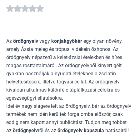
Az
ördögnyelv
vagy
konjakgyökér
egy olyan növény,
amely Ázsia meleg és trópusi vidékein őshonos. Az
ördögnyelv népszerű a kelet-ázsiai ételekben és híres
magas rosttartalmáról. Az ördögnyelvből kinyert gélt
gyakran használják a nyugati ételekben a zselatin
helyettesítésére, illetve fogyási céllal. Az ördögnyelv
kiválóan alkalmas különféle táplálkozási célokra és
egészségügyi ellátásokra.
Idei év nagy slágere lett az ördögnyelv, bár az ördögnyelv
termékek nem idén kerültek forgalomba először, csak
eddig nem kapott annyi publicitást. Tudjon meg többet
az
ördögnyelv
ről és az
ördögnyelv kapszula
hatásairól!