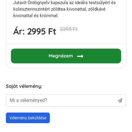
Jutavit Ördögnyelv kapszula az ideális testsúlyért és
koleszterinszintért zöldtea kivonattal, zöldkávé
kivonattal és krómmal.
Ár:
2995 Ft
3395 Ft
Megnézem
Saját vélemény:
Mi a véleményed?
Vélemény beküldése