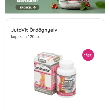
JutaVit Ördögnyelv
kapszula 120db
-12%