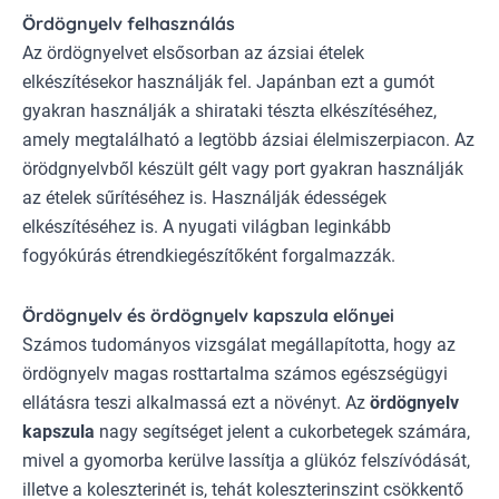
Ördögnyelv felhasználás
Az ördögnyelvet elsősorban az ázsiai ételek
elkészítésekor használják fel. Japánban ezt a gumót
gyakran használják a shirataki tészta elkészítéséhez,
amely megtalálható a legtöbb ázsiai élelmiszerpiacon. Az
örödgnyelvből készült gélt vagy port gyakran használják
az ételek sűrítéséhez is. Használják édességek
elkészítéséhez is. A nyugati világban leginkább
fogyókúrás étrendkiegészítőként forgalmazzák.
Ördögnyelv és ördögnyelv kapszula előnyei
Számos tudományos vizsgálat megállapította, hogy az
ördögnyelv magas rosttartalma számos egészségügyi
ellátásra teszi alkalmassá ezt a növényt. Az
ördögnyelv
kapszula
nagy segítséget jelent a cukorbetegek számára,
mivel a gyomorba kerülve lassítja a glükóz felszívódását,
illetve a koleszterinét is, tehát koleszterinszint csökkentő