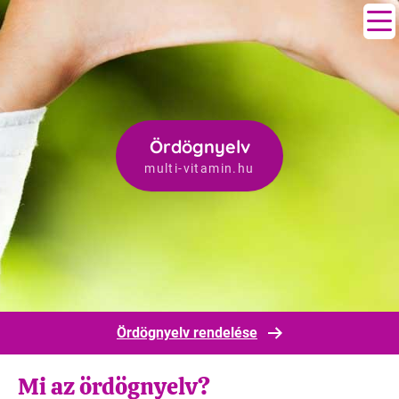
Ördögnyelv
multi-vitamin.hu
Ördögnyelv rendelése
Mi az ördögnyelv?