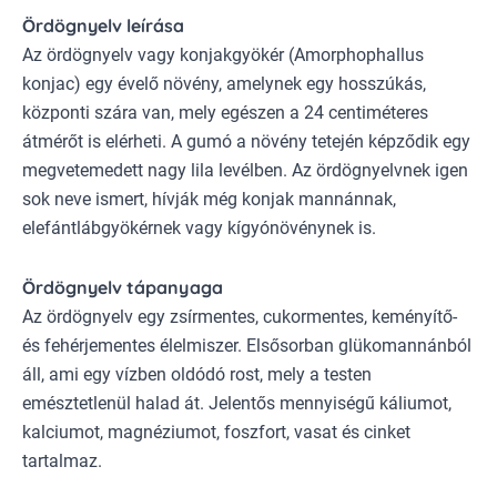
Ördögnyelv leírása
Az
ördögnyelv vagy konjakgyökér
(Amorphophallus
konjac) egy évelő növény, amelynek egy hosszúkás,
központi szára van, mely egészen a 24 centiméteres
átmérőt is elérheti. A gumó a növény tetején képződik egy
megvetemedett nagy lila levélben. Az ördögnyelvnek igen
sok neve ismert, hívják még konjak mannánnak,
elefántlábgyökérnek vagy kígyónövénynek is.
Ördögnyelv tápanyaga
Az ördögnyelv egy zsírmentes, cukormentes, keményítő-
és fehérjementes élelmiszer. Elsősorban glükomannánból
áll, ami egy vízben oldódó rost, mely a testen
emésztetlenül halad át. Jelentős mennyiségű káliumot,
kalciumot, magnéziumot, foszfort, vasat és cinket
tartalmaz.