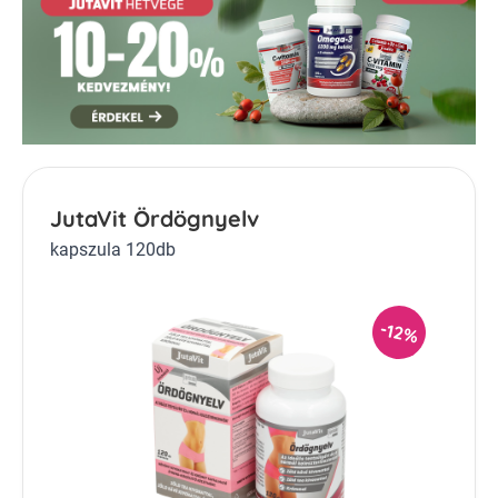
JutaVit Ördögnyelv
kapszula 120db
-12%