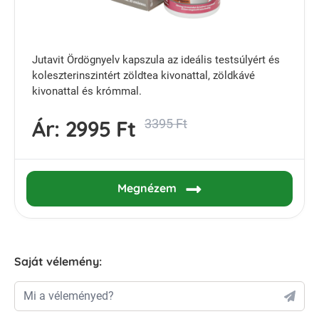
Jutavit Ördögnyelv kapszula az ideális testsúlyért és
koleszterinszintért zöldtea kivonattal, zöldkávé
kivonattal és krómmal.
Ár:
2995 Ft
3395 Ft
Megnézem
Saját vélemény:
Mi a véleményed?