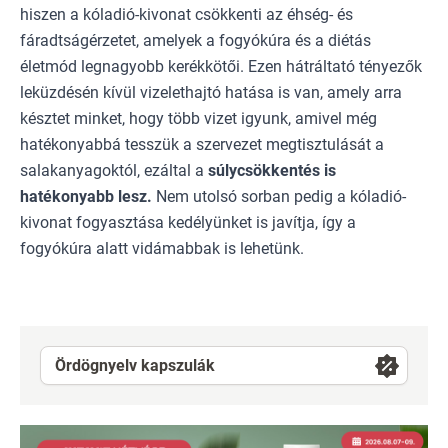
hiszen a kóladió-kivonat csökkenti az éhség- és
fáradtságérzetet, amelyek a fogyókúra és a diétás
életmód legnagyobb kerékkötői. Ezen hátráltató tényezők
leküzdésén kívül vizelethajtó hatása is van, amely arra
késztet minket, hogy több vizet igyunk, amivel még
hatékonyabbá tesszük a szervezet megtisztulását a
salakanyagoktól, ezáltal a
súlycsökkentés is
hatékonyabb lesz.
Nem utolsó sorban pedig a kóladió-
kivonat fogyasztása kedélyünket is javítja, így a
fogyókúra alatt vidámabbak is lehetünk.
Ördögnyelv kapszulák