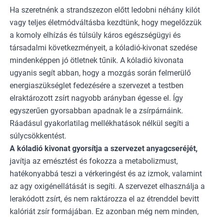
Ha szeretnénk a strandszezon előtt ledobni néhány kilót
vagy teljes életmódváltásba kezdtünk, hogy megelőzzük
a komoly elhízás és túlsúly káros egészségügyi és
társadalmi következményeit, a kóladió-kivonat szedése
mindenképpen jó ötletnek tűnik. A kóladió kivonata
ugyanis segít abban, hogy a mozgás során felmerülő
energiaszükséglet fedezésére a szervezet a testben
elraktározott zsírt nagyobb arányban égesse el. Így
egyszerűen gyorsabban apadnak le a zsírpárnáink.
Ráadásul gyakorlatilag mellékhatások nélkül segíti a
súlycsökkentést.
A kóladió kivonat gyorsítja a szervezet anyagcseréjét,
javítja az emésztést és fokozza a metabolizmust,
hatékonyabbá teszi a vérkeringést és az izmok, valamint
az agy oxigénellátását is segíti. A szervezet elhasználja a
lerakódott zsírt, és nem raktározza el az étrenddel bevitt
kalóriát zsír formájában. Ez azonban még nem minden,