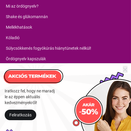
Mi az ördögnyelv?
Shake és glükomannán
Mellékhatások
Kóladió
Súlycsökkenés fogyókúrás hiánytünetek nélkül!
Ördögnyelv kapszulák
Ahol kapható
Ördögnyelv termékek megvásárolhatóak budapesti üzleteinkben
Iratkozz fel, hogy ne maradj
vagy online webáruházunkon keresztül.
le az éppen aktuális
kedvezményekről!
Budapesti üzletek:
Feliratkozás
1137 Budapest, Szent István körút 18.
1114 Budapest, Bartók Béla út 71.