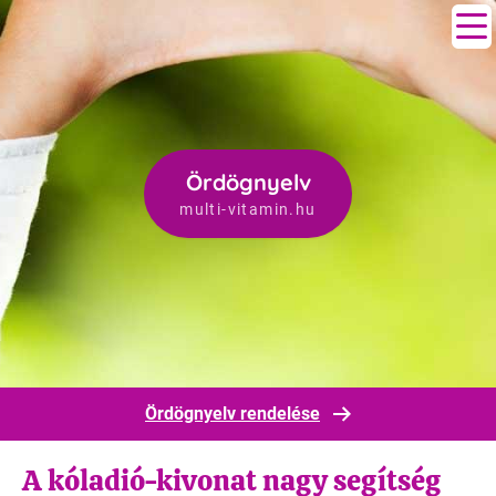
Ördögnyelv
multi-vitamin.hu
Ördögnyelv rendelése
A kóladió-kivonat nagy segítség