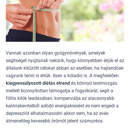
Vannak azonban olyan gyógynövények, amelyek
segítséget nyújtanak nekünk, hogy könnyebben érjük el az
általunk kitűzött célokat abban az esetben, ha hajlandóak
vagyunk tenni is értük. Ilyen a
kóladió
is. A megfelelően
kiegyensúlyozott diétás étrend
és könnyű testmozgás
mellett bizonyítottan támogatja a fogyókúrát, segít a
fölös kilók leadásában, kompenzálja az alacsonyabb
kalóriabevitelből adódó energiakiesést és nem engedi a
depressziót elhatalmasodni akkor sem, ha az evés
átmenetileg kevesebb örömöt jelent számunkra.